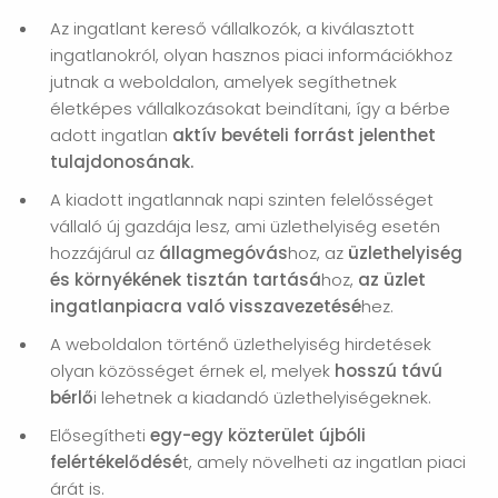
Az ingatlant kereső vállalkozók, a kiválasztott
ingatlanokról, olyan hasznos piaci információkhoz
jutnak a weboldalon, amelyek segíthetnek
életképes vállalkozásokat beindítani, így a bérbe
adott ingatlan
aktív bevételi forrást jelenthet
tulajdonosának.
A kiadott ingatlannak napi szinten felelősséget
vállaló új gazdája lesz, ami üzlethelyiség esetén
hozzájárul az
állagmegóvás
hoz, az
üzlethelyiség
és környékének tisztán tartásá
hoz,
az üzlet
ingatlanpiacra való visszavezetésé
hez.
A weboldalon történő üzlethelyiség hirdetések
olyan közösséget érnek el, melyek
hosszú távú
bérlő
i lehetnek a kiadandó üzlethelyiségeknek.
Elősegítheti
egy-egy közterület újbóli
felértékelődésé
t, amely növelheti az ingatlan piaci
árát is.