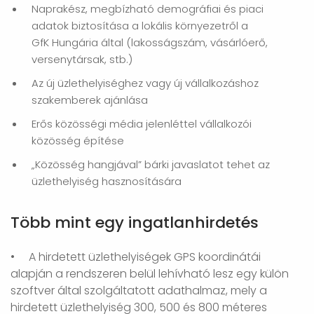
Naprakész, megbízható demográfiai és piaci
adatok biztosítása a lokális környezetről a
GfK Hungária által (lakosságszám, vásárlóerő,
versenytársak, stb.)
Az új üzlethelyiséghez vagy új vállalkozáshoz
szakemberek ajánlása
Erős közösségi média jelenléttel vállalkozói
közösség építése
„Közösség hangjával” bárki javaslatot tehet az
üzlethelyiség hasznosítására
Több mint egy ingatlanhirdetés
• A hirdetett üzlethelyiségek GPS koordinátái
alapján a rendszeren belül lehívható lesz egy külön
szoftver által szolgáltatott adathalmaz, mely a
hirdetett üzlethelyiség 300, 500 és 800 méteres