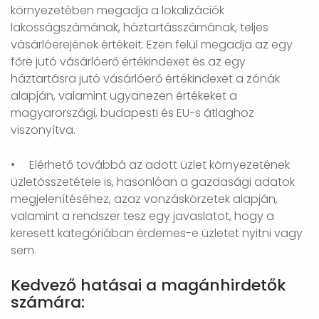
környezetében megadja a lokalizációk
lakosságszámának, háztartásszámának, teljes
vásárlóerejének értékeit. Ezen felül megadja az egy
főre jutó vásárlóerő értékindexet és az egy
háztartásra jutó vásárlóerő értékindexet a zónák
alapján, valamint ugyanezen értékeket a
magyarországi, budapesti és EU-s átlaghoz
viszonyítva.
•
Elérhető továbbá az adott
üzlet környezetének
üzletösszetétele
is, hasonlóan a gazdasági adatok
megjelenítéséhez, azaz
vonzáskörzetek alapján
,
valamint a rendszer tesz egy javaslatot, hogy a
keresett kategóriában érdemes-e üzletet nyitni vagy
sem
.
Kedvező hatásai a magánhirdetők
számára: