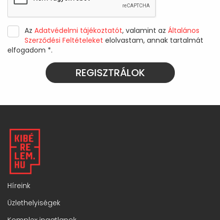
Az
Adatvédelmi tájékoztatót
, valamint az
Általános
Szerződési Feltételeket
elolvastam, annak tartalmát
elfogadom *.
REGISZTRÁLOK
Híreink
Üzlethelyiségek
Komplex ingatlanok