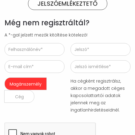
JELSZÓEMLÉKEZTETŐ
Még nem regisztráltál?
A *-gal jelzett mezők kitöltése kötelező!
Ha cégként regisztrálsz,
Magánszemély
akkor a megadott céges
kapcsolattartói adatok
Cég
jelennek meg az
ingatlanhirdetéseidnél.