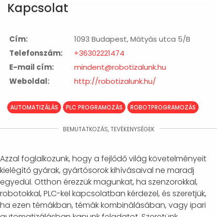
Kapcsolat
Cím:
1093 Budapest, Mátyás utca 5/B
Telefonszám:
+36302221474
E-mail cím:
mindent@robotizalunk.hu
Weboldal:
http://robotizalunk.hu/
AUTOMATIZÁLÁS
PLC PROGRAMOZÁS
ROBOTPROGRAMOZÁS
BEMUTATKOZÁS, TEVÉKENYSÉGEK
Azzal foglalkozunk, hogy a fejlődő világ követelményeit
kielégítő gyárak, gyártósorok kihívásaival ne maradj
egyedül. Otthon érezzük magunkat, ha szenzorokkal,
robotokkal, PLC-kel kapcsolatban kérdezel, és szeretjük,
ha ezen témákban, témák kombinálásában, vagy ipari
automatizálásban kapunk feladatot. Szeretünk