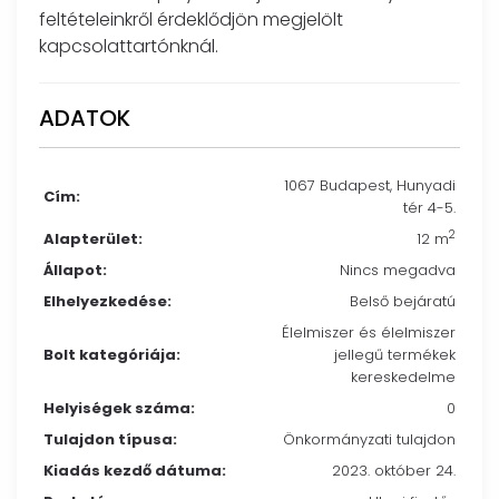
feltételeinkről érdeklődjön megjelölt
kapcsolattartónknál.
ADATOK
1067 Budapest, Hunyadi
Cím:
tér 4-5.
2
Alapterület:
12 m
Állapot:
Nincs megadva
Elhelyezkedése:
Belső bejáratú
Élelmiszer és élelmiszer
Bolt kategóriája:
jellegű termékek
kereskedelme
Helyiségek száma:
0
Tulajdon típusa:
Önkormányzati tulajdon
Kiadás kezdő dátuma:
2023. október 24.