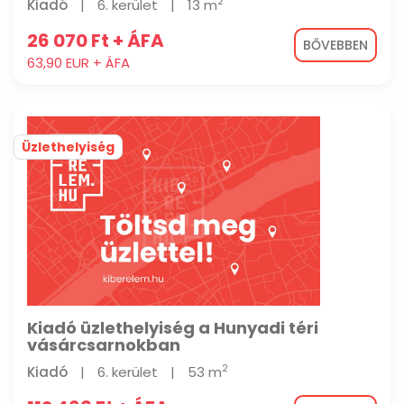
2
Kiadó
|
6. kerület
|
13 m
26 070 Ft + ÁFA
BŐVEBBEN
63,90 EUR + ÁFA
Üzlethelyiség
Kiadó üzlethelyiség a Hunyadi téri
vásárcsarnokban
2
Kiadó
|
6. kerület
|
53 m