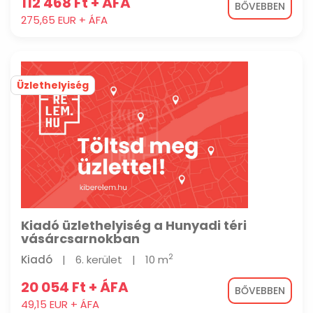
112 468 Ft + ÁFA
BŐVEBBEN
275,65 EUR + ÁFA
Üzlethelyiség
Kiadó üzlethelyiség a Hunyadi téri
vásárcsarnokban
2
Kiadó
|
6. kerület
|
10 m
20 054 Ft + ÁFA
BŐVEBBEN
49,15 EUR + ÁFA