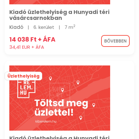
Kiadó üzlethelyiség a Hunyadi téri
vásárcsarnokban
2
Kiadó
|
6. kerület
|
7 m
14 038 Ft + ÁFA
BŐVEBBEN
34,41 EUR + ÁFA
Üzlethelyiség
Kiadó üzlethelyiség a Hunyadi téri