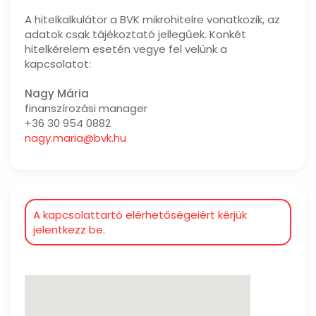
A hitelkalkulátor a BVK mikrohitelre vonatkozik, az
adatok csak tájékoztató jellegűek. Konkét
hitelkérelem esetén vegye fel velünk a
kapcsolatot:
Nagy Mária
finanszírozási manager
+36 30 954 0882
nagy.maria@bvk.hu
A kapcsolattartó elérhetőségeiért kérjük
jelentkezz be.