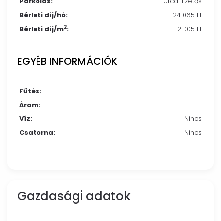
Parkolás:
Utcai fizetős
Bérleti díj/hó:
24 065 Ft
2
Bérleti díj/m
:
2 005 Ft
EGYÉB INFORMÁCIÓK
Fűtés:
Áram:
Víz:
Nincs
Csatorna:
Nincs
Gazdasági adatok