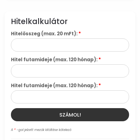
Hitelkalkulátor
Hitelösszeg (max. 20 mFt):
*
Hitel futamideje (max. 120 hónap):
*
Hitel futamideje (max. 120 hónap):
*
SZÁMOL!
A
*
-gal jelzett mezők kitöltése kötelező