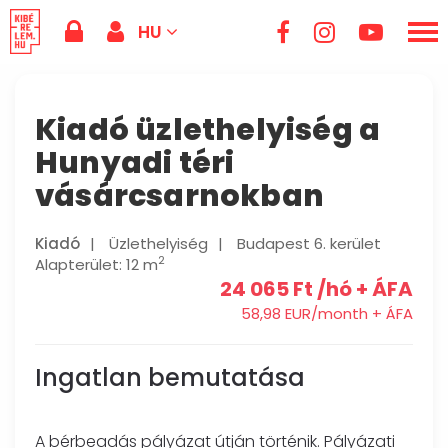
HU
Kiadó üzlethelyiség a
Hunyadi téri
vásárcsarnokban
Kiadó
|
Üzlethelyiség
|
Budapest 6. kerület
2
Alapterület: 12 m
24 065 Ft /hó + ÁFA
58,98 EUR/month + ÁFA
Ingatlan bemutatása
A bérbeadás pályázat útján történik. Pályázati