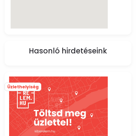
Hasonló hirdetéseink
Üzlethelyiség