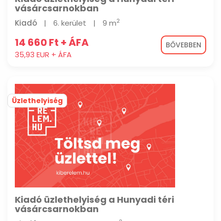
vásárcsarnokban
2
Kiadó
|
6. kerület
|
9 m
14 660 Ft + ÁFA
BŐVEBBEN
35,93 EUR + ÁFA
Üzlethelyiség
Kiadó üzlethelyiség a Hunyadi téri
vásárcsarnokban