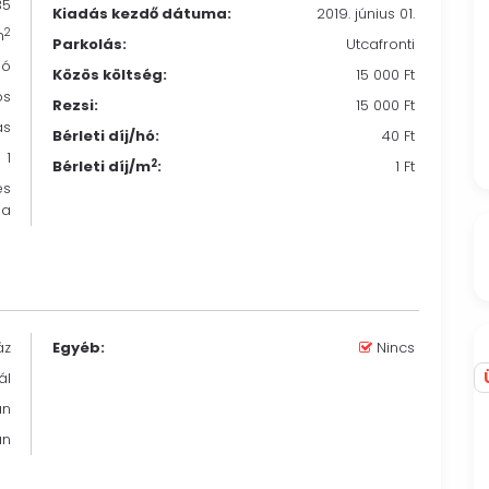
35
Kiadás kezdő dátuma:
2019. június 01.
2
m
Parkolás:
Utcafronti
Jó
Közös költség:
15 000 Ft
os
Rezsi:
15 000 Ft
ás
Bérleti díj/hó:
40 Ft
1
2
Bérleti díj/m
:
1 Ft
es
ia
áz
Egyéb:
Nincs
ál
an
an