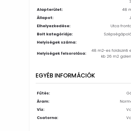
Alapterület:
48 
Állapot:
Elhelyezkedése:
Utca front
Bolt kategóriája:
Szépségápol
Helyiségek száma:
48 m2-es foldszinti 
Helyiségek felsorolása:
kb 26 m2 galer
EGYÉB INFORMÁCIÓK
Fűtés:
G
Áram:
Norm
Víz:
V
Csatorna:
V