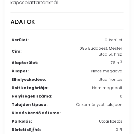
kapcsolattartónknál.
ADATOK
Kerület:
9. kerület
1095 Budapest, Mester
Cím:
utca 51. hrsz:
2
Alapterület:
76 m
Állapot:
Nincs megadva
Elhelyezkedése:
Utca frontos
Bolt kategóriája:
Nem megadott
Helyiségek száma:
0
Tulajdon típusa:
Önkormányzati tulajdon
Kiadás kezdő dátuma:
Parkolás:
Utcai fizetős
Bérleti díj/hó:
0 Ft