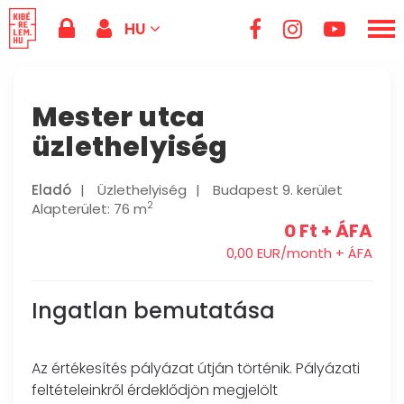
HU
Mester utca
üzlethelyiség
Eladó
|
Üzlethelyiség
|
Budapest 9. kerület
2
Alapterület: 76 m
0 Ft + ÁFA
0,00 EUR/month + ÁFA
Ingatlan bemutatása
Az értékesítés pályázat útján történik. Pályázati
feltételeinkről érdeklődjön megjelölt