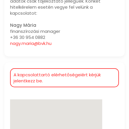
adatok csak tájékoztató jellegűek. Konkét
hitelkérelem esetén vegye fel velünk a
kapcsolatot:
Nagy Mária
finanszírozási manager
+36 30 954 0882
nagy.maria@bvk.hu
A kapcsolattartó elérhetőségeiért kérjük
jelentkezz be.