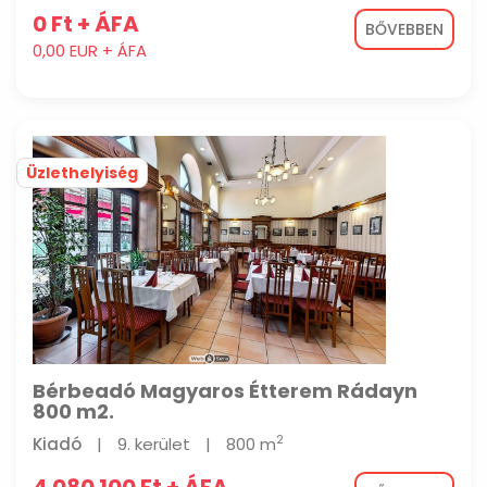
0 Ft + ÁFA
BŐVEBBEN
0,00 EUR + ÁFA
Üzlethelyiség
Bérbeadó Magyaros Étterem Rádayn
800 m2.
2
Kiadó
|
9. kerület
|
800 m