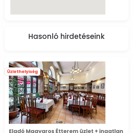
Hasonló hirdetéseink
Üzlethelyiség
Eladó Magyaros Étterem üzlet + ingatlan