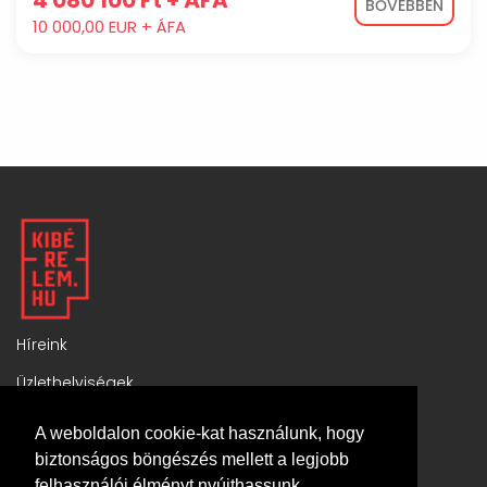
4 080 100 Ft + ÁFA
BŐVEBBEN
10 000,00 EUR + ÁFA
Híreink
Üzlethelyiségek
Komplex ingatlanok
A weboldalon cookie-kat használunk, hogy
Általános szerződési feltételek
biztonságos böngészés mellett a legjobb
felhasználói élményt nyújthassunk.