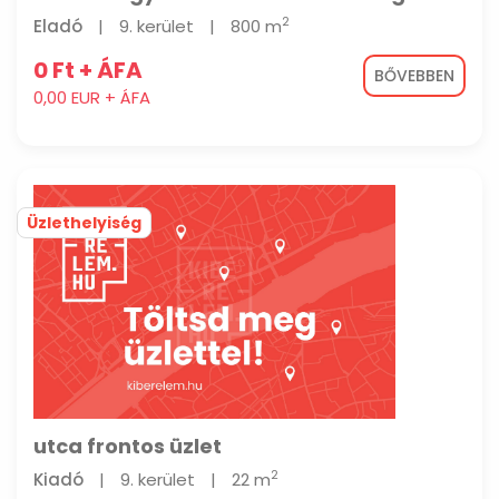
2
Eladó
|
9. kerület
|
800 m
0 Ft + ÁFA
BŐVEBBEN
0,00 EUR + ÁFA
Üzlethelyiség
utca frontos üzlet
2
Kiadó
|
9. kerület
|
22 m