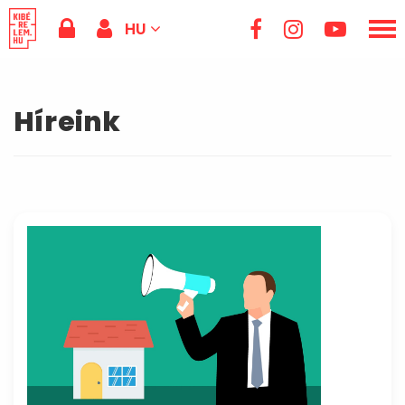
HU
Híreink