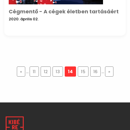
Cégmentő - A cégek életben tartásáért
2020. április 02.
«
...
11
12
13
14
15
16
...
»