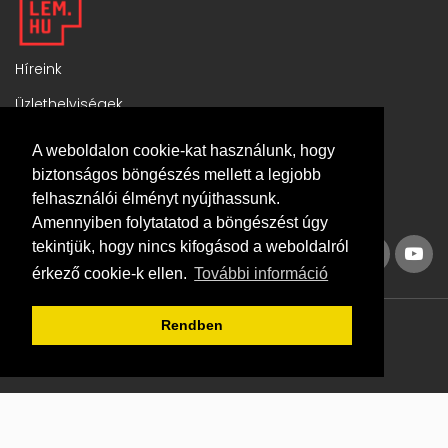
Híreink
Üzlethelyiségek
Komplex ingatlanok
A weboldalon cookie-kat használunk, hogy
Általános szerződési feltételek
biztonságos böngészés mellett a legjobb
felhasználói élményt nyújthassunk.
Adatvédelmi tájékoztató
Amennyiben folytatatod a böngészést úgy
tekintjük, hogy nincs kifogásod a weboldalról
érkező cookie-k ellen.
További információ
Rendben
© 2026 Minden jog fenntartva.